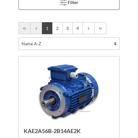
Filter
1
2
3
4
KAE2A56B-2B14AE2K