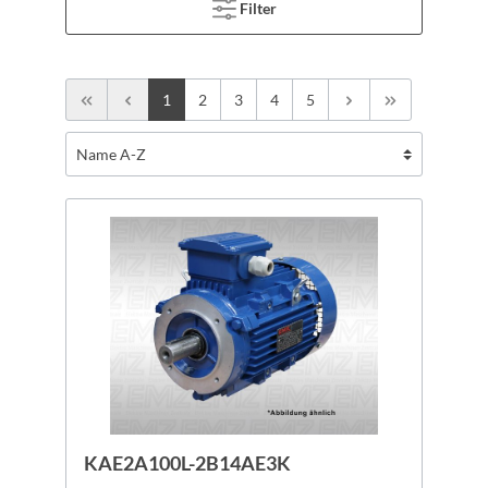
Filter
1
2
3
4
5
KAE2A100L-2B14AE3K