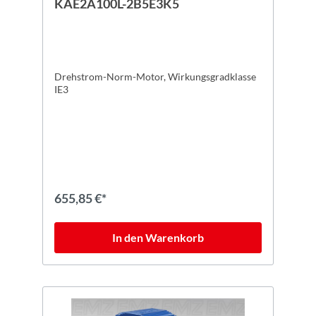
KAE2A100L-2B5E3K5
Drehstrom-Norm-Motor, Wirkungsgradklasse
IE3
655,85 €*
In den Warenkorb