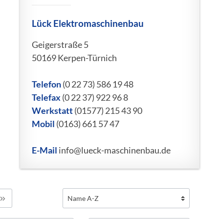
Lück Elektromaschinenbau
Geigerstraße 5
50169 Kerpen-Türnich
Telefon
(0 22 73) 586 19 48
Telefax
(0 22 37) 922 96 8
Werkstatt
(01577) 215 43 90
Mobil
(0163) 661 57 47
E-Mail
info@lueck-maschinenbau.de