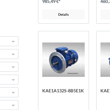
985,49 €*
460,
Details
KAE1A132S-8B5E1K
KAE