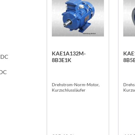
KAE1A132M-
KAE
V DC
8B3E1K
8B5
 DC
Drehstrom-Norm-Motor,
Drehs
Kurzschlussläufer
Kurzs