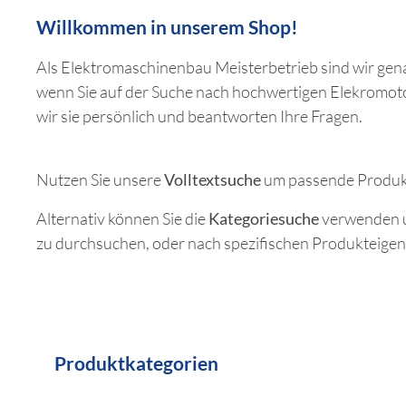
Aluminium-Gehäuse
Willkommen in unserem Shop!
Kurzschlussläufer
Als Elektromaschinenbau Meister­betrieb sind wir gena
IE2
wenn Sie auf der Suche nach hochwertigen Elekromot
IE3
wir sie persönlich und beantworten Ihre Fragen.
IE4
Drehstrom-Bremsmotoren
Nutzen Sie unsere
Volltextsuche
um passende Produkt
Anschluss 230V AC | Abgang 103V
DC
Alternativ können Sie die
Kategorie­suche
verwenden u
Anschluß 400V AC | Abgang 180V
zu durchsuchen, oder nach spezifischen Produkteigens
DC
Einphasen-Wechselstrommotoren
Start- und Betriebskondensator
Betriebskondensator
Drehstrom-Motoren
Produktkategorien
polumschaltbar