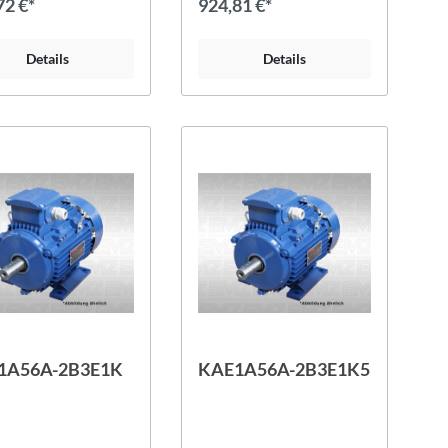
72 €*
924,81 €*
Details
Details
1A56A-2B3E1K
KAE1A56A-2B3E1K5