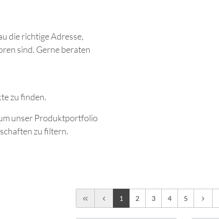
W22 - Grauguss-Gehäuse
(TEFC)
u die richtige Adresse,
oren sind. Gerne beraten
e zu finden.
m unser Produktportfolio
chaften zu filtern.
1
2
3
4
5