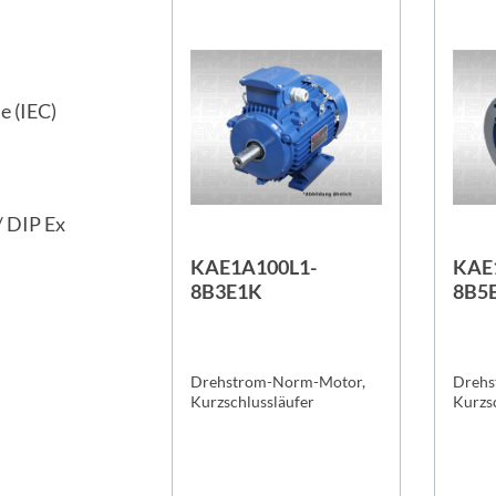
e (IEC)
/ DIP Ex
KAE1A100L1-
KAE
8B3E1K
8B5
Drehstrom-Norm-Motor,
Drehs
Kurzschlussläufer
Kurzs