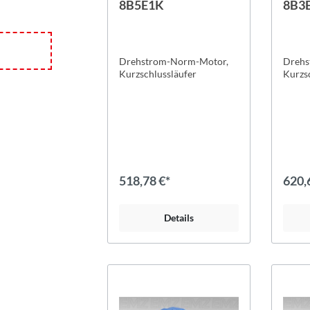
8B5E1K
8B3
Drehstrom-Norm-Motor,
Drehs
Kurzschlussläufer
Kurzs
518,78 €*
620,
Details